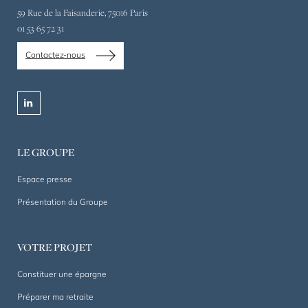
expert
59 Rue de la Faisanderie, 75016 Paris
en
01 53 65 72 31
gestion
de
Contactez-nous
patrimoine
privé
et
linkedin
professionnel
depuis
1844.
LE GROUPE
Un
accompagnement
Espace presse
sur
Présentation du Groupe
mesure,
dans
la
VOTRE PROJET
durée.
Constituer une épargne
Préparer ma retraite