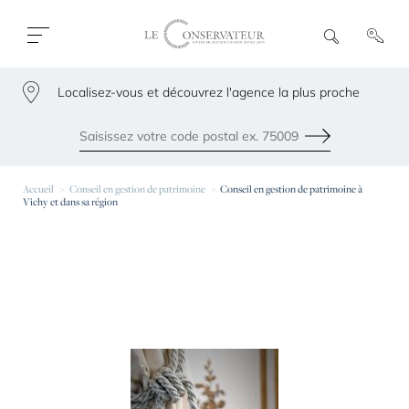
Ouvrir
R
e
fermer
c
le
h
menu
Localisez-vous et découvrez l'agence la plus proche
e
79300
r
c
h
Envoyer
e
Les agences les plus proches de chez vous
Accueil
Conseil en gestion de patrimoine
Conseil en gestion de patrimoine à
Vichy et dans sa région