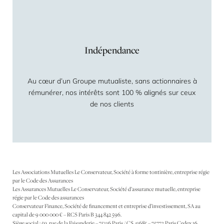
Indépendance
Au cœur d’un Groupe mutualiste, sans actionnaires à
rémunérer, nos intérêts sont 100 % alignés sur ceux
de nos clients
Les Associations Mutuelles Le Conservateur, Société à forme tontinière, entreprise régie
par le Code des Assurances
Les Assurances Mutuelles Le Conservateur, Société d’assurance mutuelle, entreprise
régie par le Code des assurances
Conservateur Finance, Société de financement et entreprise d’investissement, SA au
capital de 9 000 000 € – RCS Paris B 344 842 596.
Siège social : 59, rue de la Faisanderie – 75116 Paris / CS 41685 – 75773 Paris Cedex 16