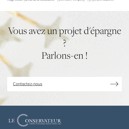
Vous
avez
un
projet
d'épargne
?
Parlons-en
!
Contactez-nous
Le
Conservateur,