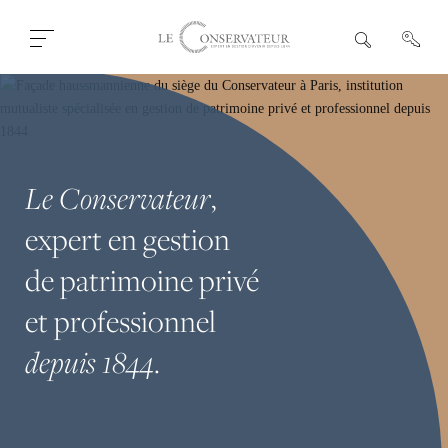
Ouvrir
R
e
fermer
c
le
h
menu
e
r
c
h
e
,
Le Conservateur
expert
en
gestion
de
patrimoine
privé
et
professionnel
.
depuis 1844