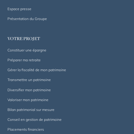
Un
accompagnement
Espace presse
sur
Présentation du Groupe
mesure,
dans
la
VOTRE PROJET
durée.
Constituer une épargne
Préparer ma retraite
Gérer la fiscalité de mon patrimoine
Transmettre un patrimoine
Diversifier mon patrimoine
Valoriser mon patrimoine
Bilan patrimonial sur mesure
Conseil en gestion de patrimoine
Placements financiers