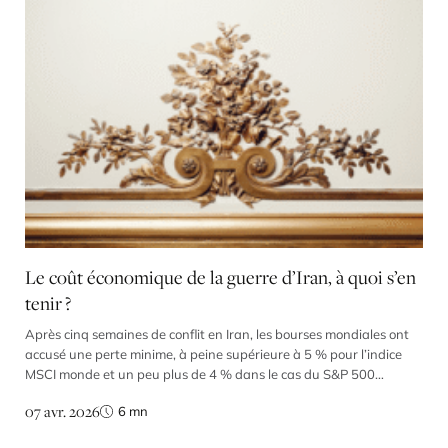
Le coût économique de la guerre d’Iran, à quoi s’en
tenir ?
Après cinq semaines de conflit en Iran, les bourses mondiales ont
accusé une perte minime, à peine supérieure à 5 % pour l’indice
MSCI monde et un peu plus de 4 % dans le cas du S&P 500
américain. Plus important, le repli de l’Eurostoxx n’a cependant
07 avr. 2026
6
mn
pas atteint 7,5 % entre le 28 février et le 3 […]