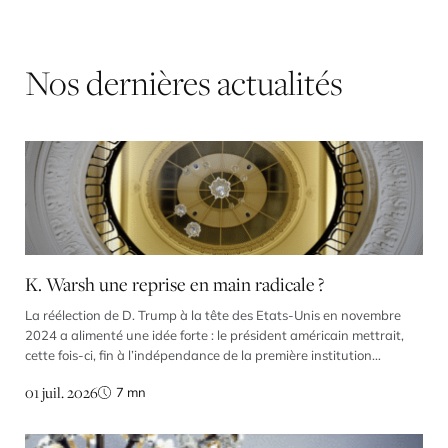
Nos
dernières
actualités
K. Warsh une reprise en main radicale ?
La réélection de D. Trump à la tête des Etats-Unis en novembre
2024 a alimenté une idée forte : le président américain mettrait,
cette fois-ci, fin à l’indépendance de la première institution
monétaire au monde. Ses critiques virulentes contre la politique de
01 juil. 2026
7
mn
la Fed et ses attaques répétées contre plusieurs de ses membres
ne laissaient guère […]