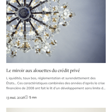
Le miroir aux alouettes du crédit privé
L iquidités, taux bas, réglementation et surendettement des
États… Ces caractéristiques combinées des années d’après la crise
financière de 2008 ont fait le lit d’un développement sans limite du
marché du crédit privé qui aujourd’hui menace. Parce qu’une
13 mai. 2026
5
mn
réglementation trop stricte empêche les banques de financer les
entreprises à hauteur de leurs besoins, les systèmes […]