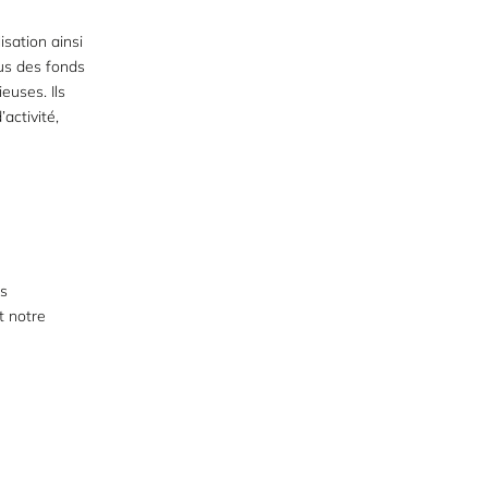
isation ainsi
us des fonds
euses. Ils
activité,
us
t notre