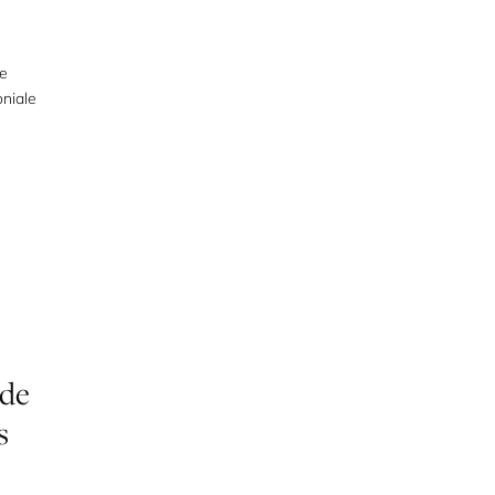
he
oniale
de
s