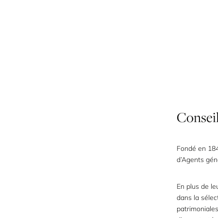
Consei
Fondé en 184
d’Agents gén
En plus de le
dans la sélec
patrimoniale