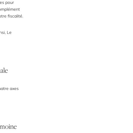
les pour
 complément
re fiscalité.
nsi, Le
ale
quatre axes
imoine