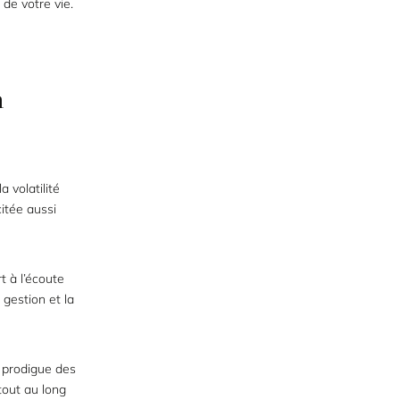
de votre vie.
n
 volatilité
citée aussi
t à l’écoute
 gestion et la
l prodigue des
tout au long