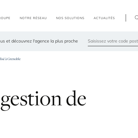
R
O
U
P
E
N
O
T
R
E
R
É
S
E
A
U
N
O
S
S
O
L
U
T
I
O
N
S
A
C
T
U
A
L
I
T
É
S
us et découvrez l'agence la plus proche
79300
lisé à Grenoble
Les agences les plus proches de chez vous
gestion
de
e