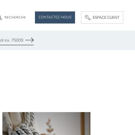
CONTACTEZ-NOUS
ESPACE CLIENT
R
E
C
H
E
R
C
H
E
Envoyer