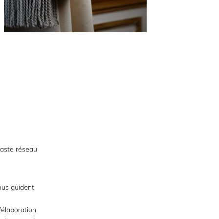
vaste réseau
ous guident
’élaboration