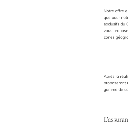
Notre offre e
que pour notr
exclusifs du 
vous proposen
zones géogra
Après la réal
proposeront u
gamme de solu
L’assuran