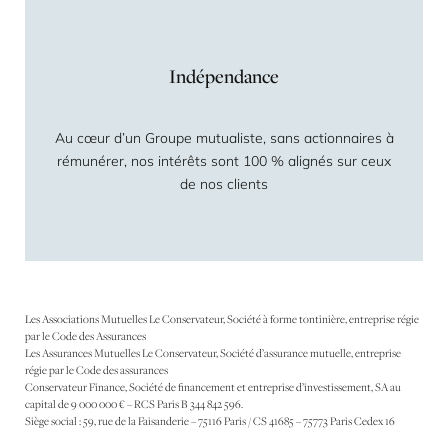
Indépendance
Au cœur d’un Groupe mutualiste, sans actionnaires à
rémunérer, nos intérêts sont 100 % alignés sur ceux
de nos clients
Les Associations Mutuelles Le Conservateur, Société à forme tontinière, entreprise régie
par le Code des Assurances
Les Assurances Mutuelles Le Conservateur, Société d’assurance mutuelle, entreprise
régie par le Code des assurances
Conservateur Finance, Société de financement et entreprise d’investissement, SA au
capital de 9 000 000 € – RCS Paris B 344 842 596.
Siège social : 59, rue de la Faisanderie – 75116 Paris / CS 41685 – 75773 Paris Cedex 16