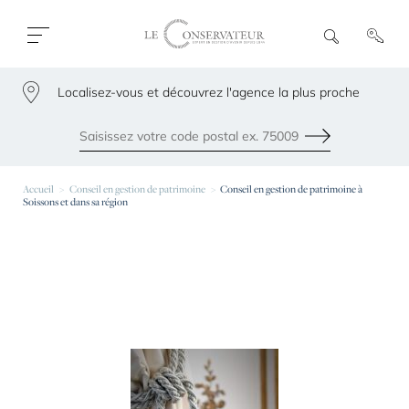
Ouvrir
R
e
fermer
c
le
h
menu
Localisez-vous et découvrez l'agence la plus proche
e
79300
r
c
h
Envoyer
e
Les agences les plus proches de chez vous
Accueil
Conseil en gestion de patrimoine
Conseil en gestion de patrimoine à
Soissons et dans sa région