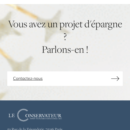
Vous
avez
un
projet
d'épargne
?
Parlons-en
!
Contactez-nous
Le
Conservateur,
expert
59 Rue de la Faisanderie, 75016 Paris