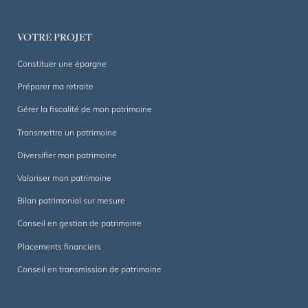
dans
la
VOTRE PROJET
durée.
Constituer une épargne
Préparer ma retraite
Gérer la fiscalité de mon patrimoine
Transmettre un patrimoine
Diversifier mon patrimoine
Valoriser mon patrimoine
Bilan patrimonial sur mesure
Conseil en gestion de patrimoine
Placements financiers
Conseil en transmission de patrimoine