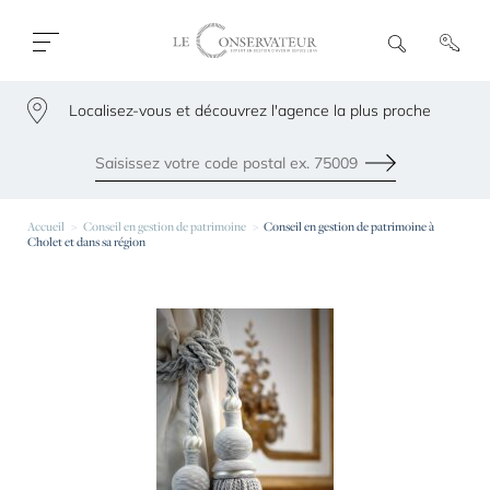
Ouvrir
R
e
fermer
c
le
h
menu
Localisez-vous et découvrez l'agence la plus proche
e
79300
r
c
h
Envoyer
e
Les agences les plus proches de chez vous
Accueil
Conseil en gestion de patrimoine
Conseil en gestion de patrimoine à
Cholet et dans sa région