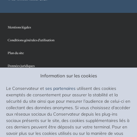
Mentions légales
Conditions générales d’utilisation
Plan du site
Données juridiques
Information sur les cookies
Protection des données personnelles
Le Conservateur et
ses partenaires
utilisent des cookies
Sécurité
exemptés de consentement pour assurer la stabilité et la
sécurité du site ainsi que pour mesurer l’audience de celui-ci en
Cookies
collectant des données anonymes. Si vous choisissez d’accéder
aux réseaux sociaux du Conservateur depuis les plug-ins
Accessibilité : non conforme
sociaux présents sur le site, des cookies supplémentaires liés à
ces derniers peuvent être déposés sur votre terminal. Pour en
Liste des supports d’investissement
savoir plus sur les cookies utilisés ou sur la manière de vous