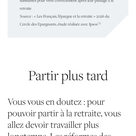
suffisantes
pour
vivre
correctement
après
leur
passage
à
la
retraite
Source
:
«
Les
Français,
l’épargne
et
la
retraite
»
2026
du
(2)
Cercle
des
Epargnants,
étude
réalisée
avec
Ipsos
Partir
plus
tard
Vous vous en doutez : pour
pouvoir partir à la retraite, vous
allez devoir travailler plus