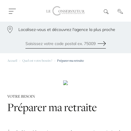
Ouvrir
R
e
fermer
c
le
h
menu
Localisez-vous et découvrez l'agence la plus proche
e
79300
r
c
h
Envoyer
e
Les agences les plus proches de chez vous
Accueil
Quel est votre besoin ?
Préparer ma retraite
VOTRE BESOIN
Préparer
ma
retraite