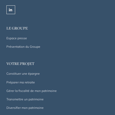
privé
et
linkedin
professionnel
depuis
1844.
LE GROUPE
Un
accompagnement
Espace presse
sur
Présentation du Groupe
mesure,
dans
la
VOTRE PROJET
durée.
Constituer une épargne
Préparer ma retraite
Gérer la fiscalité de mon patrimoine
Transmettre un patrimoine
Diversifier mon patrimoine