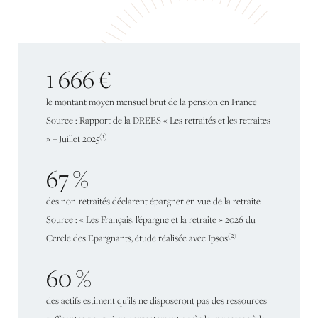
1 666 €
le
montant
moyen
mensuel
brut
de
la
pension
en
France
Source
:
Rapport
de
la
DREES
«
Les
retraités
et
les
retraites
(1)
»
–
Juillet
2025
67 %
des
non-retraités
déclarent
épargner
en
vue
de
la
retraite
Source
:
«
Les
Français,
l’épargne
et
la
retraite
»
2026
du
(2)
Cercle
des
Epargnants,
étude
réalisée
avec
Ipsos
60 %
des
actifs
estiment
qu’ils
ne
disposeront
pas
des
ressources