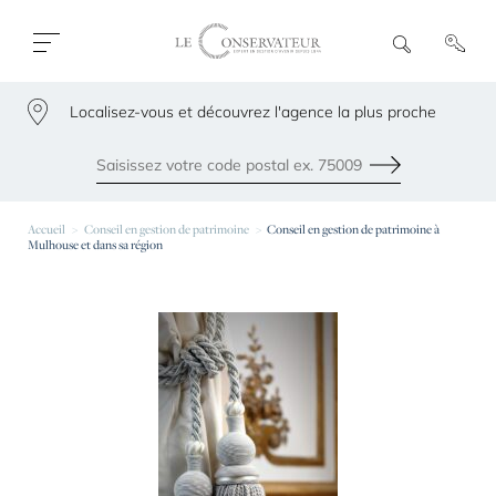
Ouvrir
R
e
fermer
c
le
h
menu
Localisez-vous et découvrez l'agence la plus proche
e
79300
r
c
h
Envoyer
e
Les agences les plus proches de chez vous
Accueil
Conseil en gestion de patrimoine
Conseil en gestion de patrimoine à
Mulhouse et dans sa région