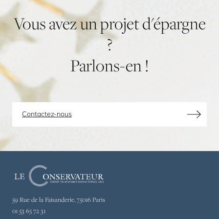
Vous
avez
un
projet
d'épargne
?
Parlons-en
!
Contactez-nous
Le
Conservateur,
expert
59 Rue de la Faisanderie, 75016 Paris
en
01 53 65 72 31
gestion