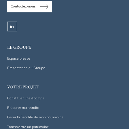
de
Contactez-nous
patrimoine
privé
et
linkedin
professionnel
depuis
1844.
LE GROUPE
Un
accompagnement
Espace presse
sur
Présentation du Groupe
mesure,
dans
la
VOTRE PROJET
durée.
Constituer une épargne
Préparer ma retraite
Gérer la fiscalité de mon patrimoine
Transmettre un patrimoine