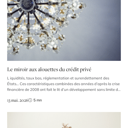
Le miroir aux alouettes du crédit privé
L iquidités, taux bas, réglementation et surendettement des
États… Ces caractéristiques combinées des années d’après la crise
financière de 2008 ont fait le lit d’un développement sans limite du
marché du crédit privé qui aujourd’hui menace. Parce qu’une
13 mai. 2026
5
mn
réglementation trop stricte empêche les banques de financer les
entreprises à hauteur de leurs besoins, les systèmes […]