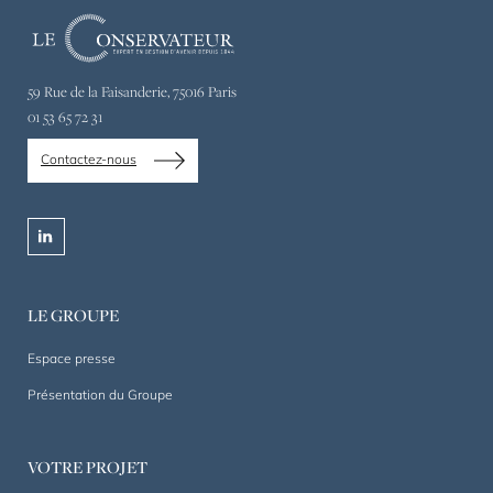
Le
Conservateur,
expert
59 Rue de la Faisanderie, 75016 Paris
en
01 53 65 72 31
gestion
de
Contactez-nous
patrimoine
privé
et
linkedin
professionnel
depuis
1844.
LE GROUPE
Un
accompagnement
Espace presse
sur
Présentation du Groupe
mesure,
dans
la
VOTRE PROJET
durée.