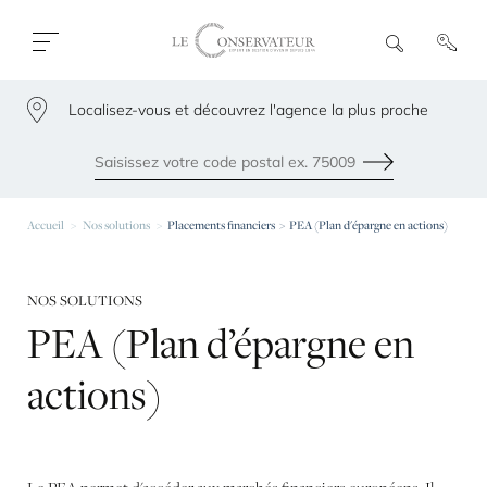
Ouvrir
R
e
fermer
c
le
h
menu
Localisez-vous et découvrez l'agence la plus proche
e
79300
r
c
h
Envoyer
e
Les agences les plus proches de chez vous
Accueil
Nos solutions
Placements financiers > PEA (Plan d'épargne en actions)
NOS SOLUTIONS
PEA
(Plan
d’épargne
en
actions)