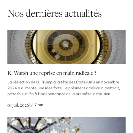
Nos
dernières
actualités
K. Warsh une reprise en main radicale ?
La réélection de D. Trump à la tête des Etats-Unis en novembre
2024 a alimenté une idée forte : le président américain mettrait,
cette fois-ci, fin à l’indépendance de la première institution
monétaire au monde. Ses critiques virulentes contre la politique de
01 juil. 2026
7
mn
la Fed et ses attaques répétées contre plusieurs de ses membres
ne laissaient guère […]