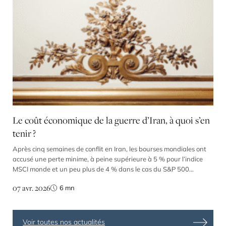
Le coût économique de la guerre d’Iran, à quoi s’en
tenir ?
Après cinq semaines de conflit en Iran, les bourses mondiales ont
accusé une perte minime, à peine supérieure à 5 % pour l’indice
MSCI monde et un peu plus de 4 % dans le cas du S&P 500
américain. Plus important, le repli de l’Eurostoxx n’a cependant
07 avr. 2026
6
mn
pas atteint 7,5 % entre le 28 février et le 3 […]
Voir toutes nos actualités