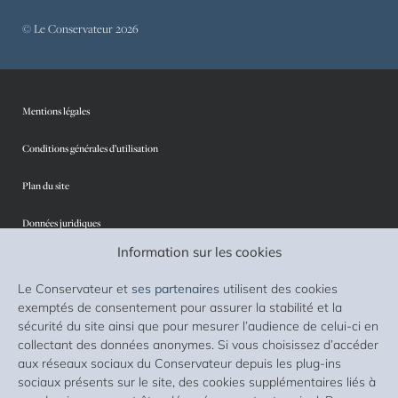
© Le Conservateur 2026
Mentions légales
Conditions générales d’utilisation
Plan du site
Données juridiques
Information sur les cookies
Protection des données personnelles
Le Conservateur et
ses partenaires
utilisent des cookies
Sécurité
exemptés de consentement pour assurer la stabilité et la
sécurité du site ainsi que pour mesurer l’audience de celui-ci en
Cookies
collectant des données anonymes. Si vous choisissez d’accéder
aux réseaux sociaux du Conservateur depuis les plug-ins
Accessibilité : non conforme
sociaux présents sur le site, des cookies supplémentaires liés à