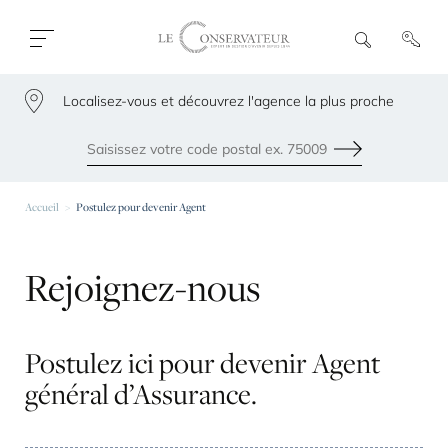
Ouvrir
R
e
fermer
c
le
h
menu
Localisez-vous et découvrez l'agence la plus proche
e
79300
r
c
h
Envoyer
e
Les agences les plus proches de chez vous
Accueil
Postulez pour devenir Agent
Rejoignez-nous
Postulez ici pour devenir Agent
général d’Assurance.