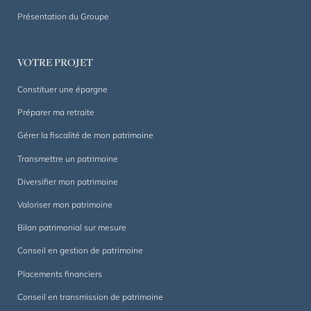
sur
Présentation du Groupe
mesure,
dans
la
VOTRE PROJET
durée.
Constituer une épargne
Préparer ma retraite
Gérer la fiscalité de mon patrimoine
Transmettre un patrimoine
Diversifier mon patrimoine
Valoriser mon patrimoine
Bilan patrimonial sur mesure
Conseil en gestion de patrimoine
Placements financiers
Conseil en transmission de patrimoine