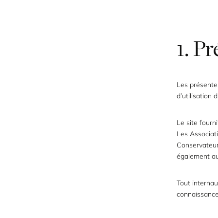
1. P
Les présentes
d’utilisation
Le site fourn
Les Associat
Conservateur 
également aux
Tout internaut
connaissance