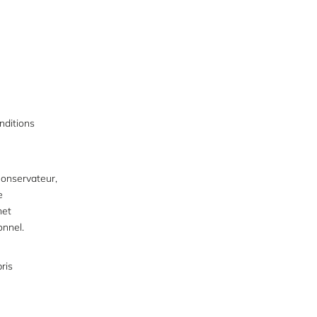
nditions
Conservateur,
e
met
onnel.
pris