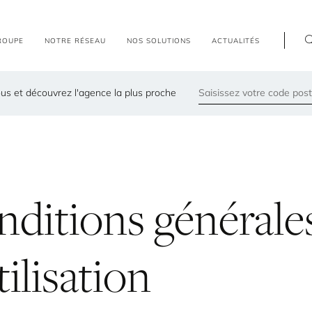
R
O
U
P
E
N
O
T
R
E
R
É
S
E
A
U
N
O
S
S
O
L
U
T
I
O
N
S
A
C
T
U
A
L
I
T
É
S
us et découvrez l'agence la plus proche
79300
Les agences les plus proches de chez vous
nditions
générale
tilisation