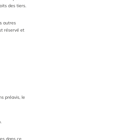
its des tiers.
es autres
st réservé et
s préavis, le
.
ues dans ce