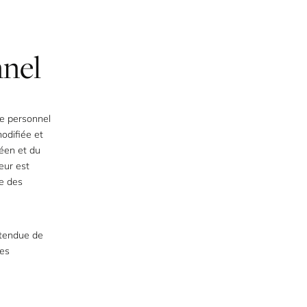
nnel
re personnel
modifiée et
éen et du
eur est
e des
étendue de
ées