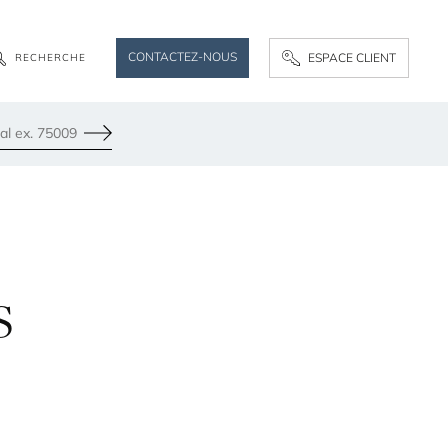
CONTACTEZ-NOUS
ESPACE CLIENT
R
E
C
H
E
R
C
H
E
Envoyer
s