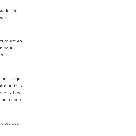
ur le site
vateur
sauraient en
en pour
la
 nature que
nformations,
éments. Les
ormer à leurs
 sites des