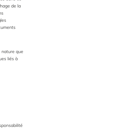
chage de la
ns
gles
ocuments
 nature que
ues liés à
sponsabilité