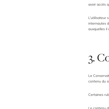
avoir accès q
L’utilisateur
internautes d
auxquelles il
3. C
Le Conservate
contenu du si
Certaines ru
Le contenu d