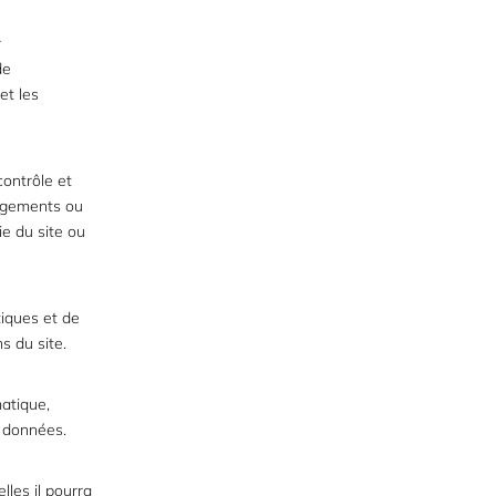
r
de
et les
ontrôle et
ngements ou
ie du site ou
tiques et de
s du site.
matique,
s données.
lles il pourra