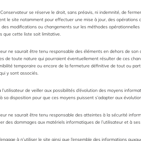
 Conservateur se réserve le droit, sans préavis, ni indemnité, de ferme
nt le site notamment pour effectuer une mise à jour, des opérations 
 des modifications ou changements sur les méthodes opérationnelles 
 que cette liste soit limitative.
eur ne saurait être tenu responsable des éléments en dehors de son c
 de toute nature qui pourraient éventuellement résulter de ces cha
nibilité temporaire ou encore de la fermeture définitive de tout ou part
qui y sont associés.
à l’utilisateur de veiller aux possibilités d’évolution des moyens informa
à sa disposition pour que ces moyens puissent s’adapter aux évolution
ur ne saurait être tenu responsable des atteintes à la sécurité infor
er des dommages aux matériels informatiques de l’utilisateur et à se
s’engage à n’utiliser le site ainsi que l’ensemble des informations auxque