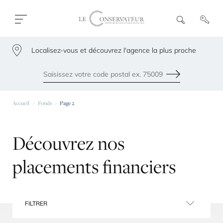
Ouvrir
R
e
fermer
c
le
h
menu
Localisez-vous et découvrez l'agence la plus proche
e
79300
r
c
h
Envoyer
e
Les agences les plus proches de chez vous
Accueil
Fonds
Page 2
Découvrez
nos
placements
financiers
FILTRER