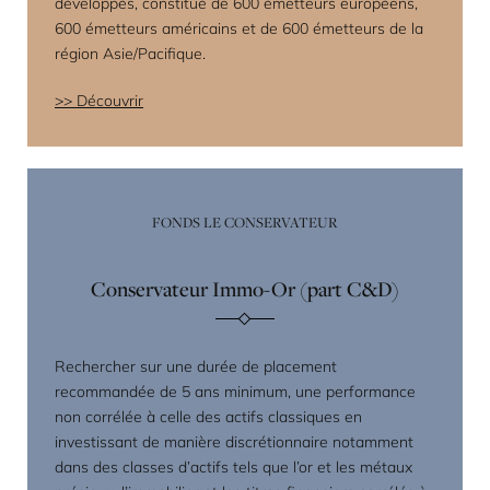
développés, constitué de 600 émetteurs européens,
600 émetteurs américains et de 600 émetteurs de la
région Asie/Pacifique.
Découvrir
FONDS LE CONSERVATEUR
Conservateur Immo-Or (part C&D)
Rechercher sur une durée de placement
recommandée de 5 ans minimum, une performance
non corrélée à celle des actifs classiques en
investissant de manière discrétionnaire notamment
dans des classes d’actifs tels que l’or et les métaux