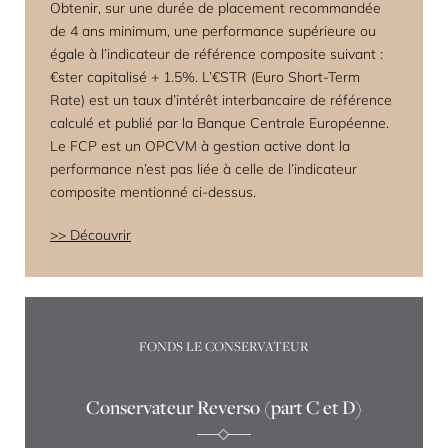
Obtenir, sur une durée de placement recommandée
de 4 ans minimum, une performance supérieure ou
égale à l’indicateur de référence composite suivant :
€ster capitalisé + 1.5%. L’€STR (Euro Short-Term
Rate) est un taux d’intérêt interbancaire de référence
calculé et publié par la Banque Centrale Européenne.
Le FCP est un OPCVM à gestion active dont la
performance n’est pas liée à celle de l’indicateur
composite mentionné ci-dessus.
Découvrir
FONDS LE CONSERVATEUR
Conservateur Reverso (part C et D)