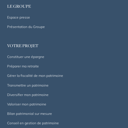
1844.
LE GROUPE
Un
accompagnement
Espace presse
sur
Présentation du Groupe
mesure,
dans
la
VOTRE PROJET
durée.
Constituer une épargne
Préparer ma retraite
Gérer la fiscalité de mon patrimoine
Transmettre un patrimoine
Diversifier mon patrimoine
Valoriser mon patrimoine
Bilan patrimonial sur mesure
Conseil en gestion de patrimoine