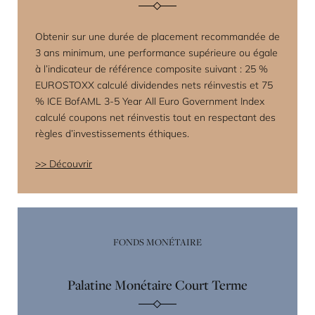
Obtenir sur une durée de placement recommandée de
3 ans minimum, une performance supérieure ou égale
à l’indicateur de référence composite suivant : 25 %
EUROSTOXX calculé dividendes nets réinvestis et 75
% ICE BofAML 3-5 Year All Euro Government Index
calculé coupons net réinvestis tout en respectant des
règles d’investissements éthiques.
Découvrir
FONDS MONÉTAIRE
Palatine Monétaire Court Terme