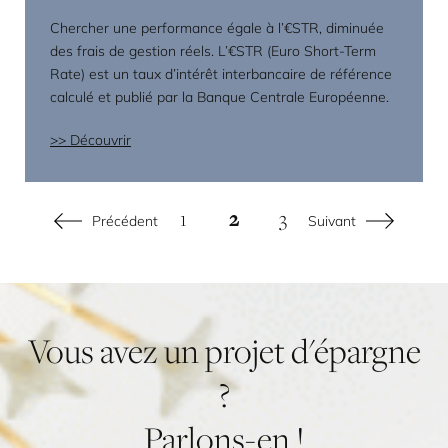
Chercher une performance égale à l’€STR, diminuée
des frais de gestion réels. L’€STR (Euro Short-Term
Rate) est un taux d’intérêt interbancaire de référence
calculé et publié par la Banque Centrale Européenne.
Découvrir
1
2
3
Précédent
Suivant
Vous
avez
un
projet
d'épargne
?
Parlons-en
!