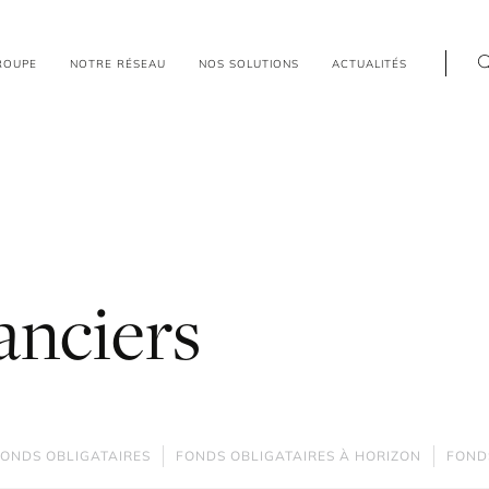
R
O
U
P
E
N
O
T
R
E
R
É
S
E
A
U
N
O
S
S
O
L
U
T
I
O
N
S
A
C
T
U
A
L
I
T
É
S
anciers
ONDS OBLIGATAIRES
FONDS OBLIGATAIRES À HORIZON
FONDS