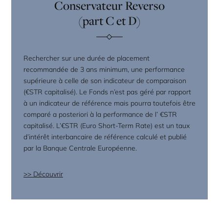
Conservateur Reverso
(part C et D)
Rechercher sur une durée de placement
recommandée de 3 ans minimum, une performance
supérieure à celle de son indicateur de comparaison
(€STR capitalisé). Le Fonds n’est pas géré par rapport
à un indicateur de référence mais pourra toutefois être
comparé a posteriori à la performance de l’ €STR
capitalisé. L’€STR (Euro Short-Term Rate) est un taux
d’intérêt interbancaire de référence calculé et publié
par la Banque Centrale Européenne.
Découvrir