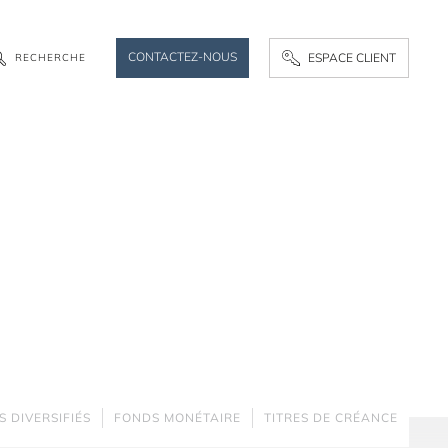
CONTACTEZ-NOUS
ESPACE CLIENT
R
E
C
H
E
R
C
H
E
 DIVERSIFIÉS
FONDS MONÉTAIRE
TITRES DE CRÉANCE