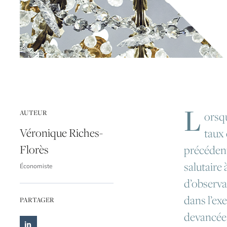
L
AUTEUR
orsqu
Véronique Riches-
taux 
Florès
précédent
salutaire 
Économiste
d’observa
dans l’ex
PARTAGER
devancée,