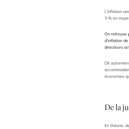
L’inflation a
3 % en moyen
On retrouve 
d’inflation d
directeurs ac
Dit autrement
accommodante.
économies qu’
De
la
ju
En théorie, d