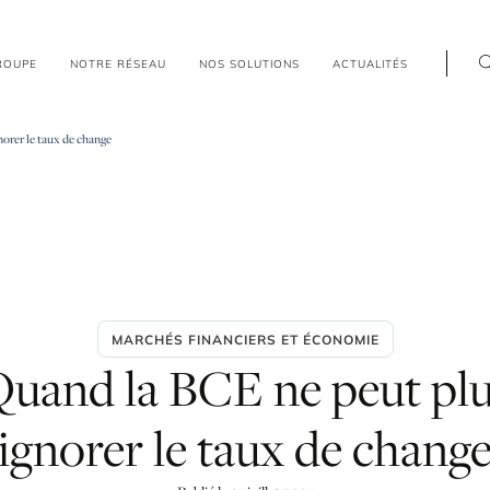
R
O
U
P
E
N
O
T
R
E
R
É
S
E
A
U
N
O
S
S
O
L
U
T
I
O
N
S
A
C
T
U
A
L
I
T
É
S
orer le taux de change
MARCHÉS FINANCIERS ET ÉCONOMIE
Quand
la
BCE
ne
peut
pl
ignorer
le
taux
de
chang