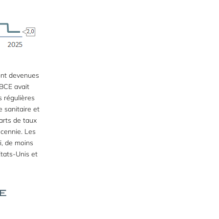
sont devenues
 BCE avait
 régulières
 sanitaire et
carts de taux
écennie. Les
i, de moins
tats-Unis et