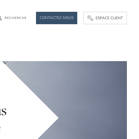
CONTACTEZ-NOUS
ESPACE CLIENT
R
E
C
H
E
R
C
H
E
us
e