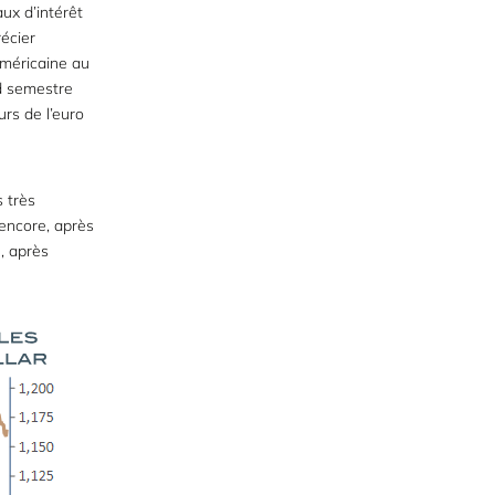
ux d’intérêt
récier
américaine au
nd semestre
urs de l’euro
s très
 encore, après
u, après