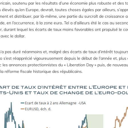
ricain, soutenu par les résultats d’une économie plus robuste et des ta
s élevés qu’en Europe, devrait, toutes choses égales par ailleurs, s’app
ment et distribuer, par là-même, une partie du surcroît de croissance 
e, en l’occurrence, à la zone euro. Tel a d’ailleurs été le cas au seco
er, durant lequel les écarts de taux moins favorables ont propulsé le co
 avec le dollar.
n’a pas duré néanmoins et, malgré des écarts de taux d’intérêt toujour
uro s’est réapprécié vigoureusement depuis le début de l’année et, plus
vec les annonces protectionnistes du « Liberation Day » puis, de nouvea
 la réforme fiscale historique des républicains.