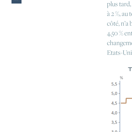
plus tard,
à 2 %, au
côté, n’a 
4,50 % en
changemen
Etats-Uni