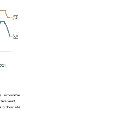
e l’économie
ctivement,
ns a donc été