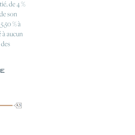
tié, de 4 %
 de son
 5,50 % à
é à aucun
 des