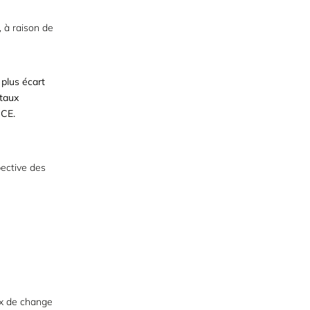
 à raison de
plus écart
 taux
 BCE.
pective des
ux de change