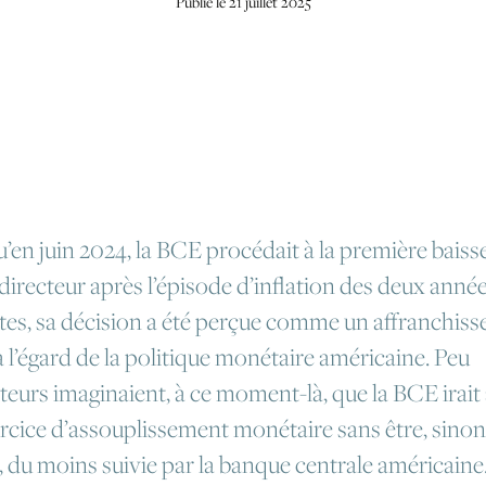
Publié le 21 juillet 2025
’en juin 2024, la BCE procédait à la première baiss
directeur après l’épisode d’inflation des deux anné
es, sa décision a été perçue comme un affranchis
à l’égard de la politique monétaire américaine. Peu
teurs imaginaient, à ce moment-là, que la BCE irait 
ercice d’assouplissement monétaire sans être, sinon
 du moins suivie par la banque centrale américaine