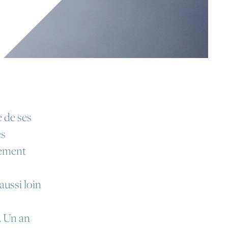
e de ses
es
sement
aussi loin
. Un an