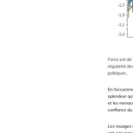
Force est de 
régularité d
politiques.
En l’occurren
splendeur qu’
et les menace
confiance du 
Les rouages c