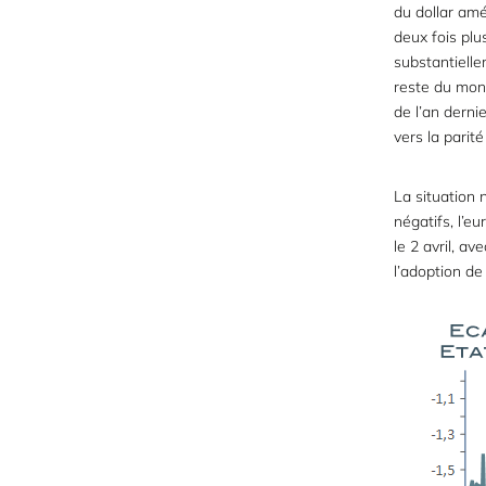
du dollar amé
deux fois plu
substantielle
reste du mond
de l’an derni
vers la parité
La situation 
négatifs, l’e
le 2 avril, a
l’adoption de