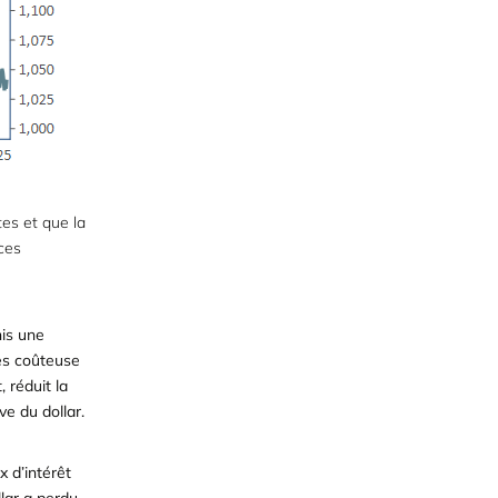
tes et que la
ces
nis une
rès coûteuse
 réduit la
e du dollar.
x d’intérêt