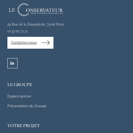
Le
Conservateur,
expert
59 Rue de la Faisanderie, 75016 Paris
en
01 53 65 72 31
gestion
de
Contactez-nous
patrimoine
privé
et
linkedin
professionnel
depuis
1844.
LE GROUPE
Un
accompagnement
Espace presse
sur
Présentation du Groupe
mesure,
dans
la
VOTRE PROJET
durée.