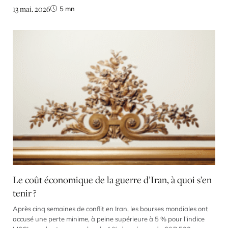
13 mai. 2026
5
mn
réglementation trop stricte empêche les banques de financer les
entreprises à hauteur de leurs besoins, les systèmes […]
Le coût économique de la guerre d’Iran, à quoi s’en
tenir ?
Après cinq semaines de conflit en Iran, les bourses mondiales ont
accusé une perte minime, à peine supérieure à 5 % pour l’indice