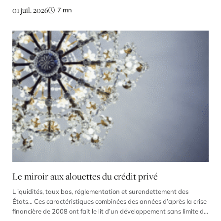
monétaire au monde. Ses critiques virulentes contre la politique de
01 juil. 2026
7
mn
la Fed et ses attaques répétées contre plusieurs de ses membres
ne laissaient guère […]
Le miroir aux alouettes du crédit privé
L iquidités, taux bas, réglementation et surendettement des
États… Ces caractéristiques combinées des années d’après la crise
financière de 2008 ont fait le lit d’un développement sans limite du
marché du crédit privé qui aujourd’hui menace. Parce qu’une