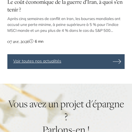
Le coût économique de la guerre d’Iran, à quoi s’en
tenir ?
Après cinq semaines de conflit en Iran, les bourses mondiales ont
accusé une perte minime, à peine supérieure à 5 % pour l’indice
MSCI monde et un peu plus de 4 % dans le cas du S&P 500
américain. Plus important, le repli de l’Eurostoxx n’a cependant
07 avr. 2026
6
mn
pas atteint 7,5 % entre le 28 février et le 3 […]
Voir toutes nos actualités
Vous
avez
un
projet
d'épargne
?
Parlons-en
!