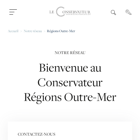
Ouvrir
R
e
fermer
c
le
h
menu
Accueil
Notre réseau
Régions Outre-Mer
e
r
c
h
e
NOTRE RÉSEAU
Bienvenue
au
Conservateur
Régions
Outre-Mer
CONTACTEZ-NOUS