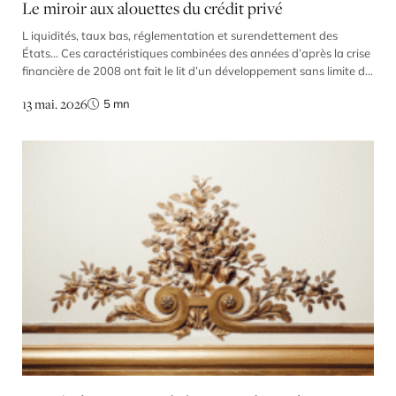
Le miroir aux alouettes du crédit privé
L iquidités, taux bas, réglementation et surendettement des
États… Ces caractéristiques combinées des années d’après la crise
financière de 2008 ont fait le lit d’un développement sans limite du
marché du crédit privé qui aujourd’hui menace. Parce qu’une
13 mai. 2026
5
mn
réglementation trop stricte empêche les banques de financer les
entreprises à hauteur de leurs besoins, les systèmes […]