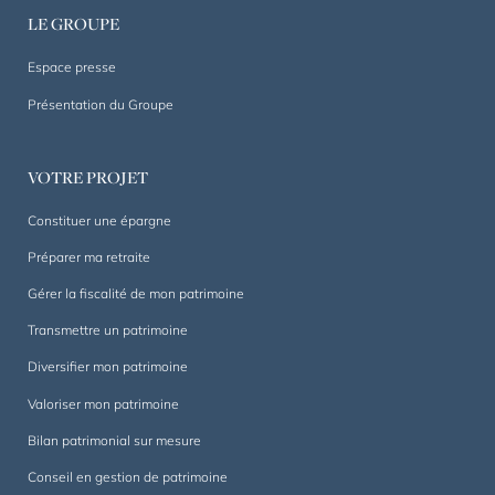
1844.
LE GROUPE
Un
accompagnement
Espace presse
sur
Présentation du Groupe
mesure,
dans
la
VOTRE PROJET
durée.
Constituer une épargne
Préparer ma retraite
Gérer la fiscalité de mon patrimoine
Transmettre un patrimoine
Diversifier mon patrimoine
Valoriser mon patrimoine
Bilan patrimonial sur mesure
Conseil en gestion de patrimoine