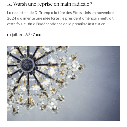
K. Warsh une reprise en main radicale ?
La réélection de D. Trump à la tête des Etats-Unis en novembre
2024 a alimenté une idée forte : le président américain mettrait,
cette fois-ci, fin à l’indépendance de la première institution
monétaire au monde. Ses critiques virulentes contre la politique de
01 juil. 2026
7
mn
la Fed et ses attaques répétées contre plusieurs de ses membres
ne laissaient guère […]