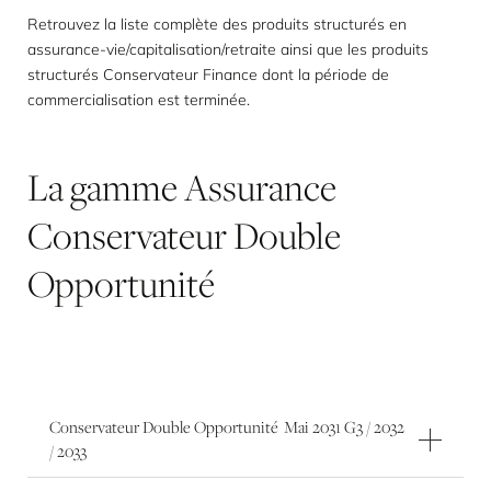
Retrouvez la liste complète des produits structurés en
assurance-vie/capitalisation/retraite ainsi que les produits
structurés Conservateur Finance dont la période de
commercialisation est terminée.
La
gamme
Assurance
Conservateur
Double
Opportunité
Conservateur Double Opportunité Mai 2031 G3 / 2032
/ 2033