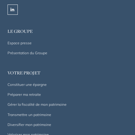
privé
et
linkedin
professionnel
depuis
1844.
LE GROUPE
Un
accompagnement
Espace presse
sur
Présentation du Groupe
mesure,
dans
la
VOTRE PROJET
durée.
Constituer une épargne
Préparer ma retraite
Gérer la fiscalité de mon patrimoine
Transmettre un patrimoine
Diversifier mon patrimoine
Valoriser mon patrimoine