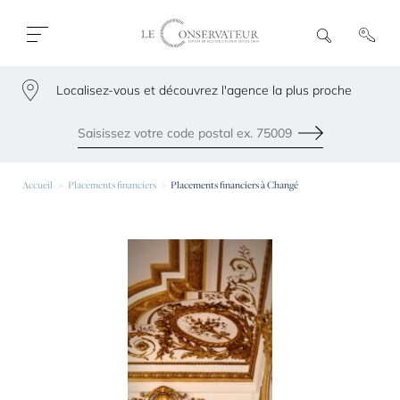
Ouvrir
R
e
fermer
c
le
h
menu
Localisez-vous et découvrez l'agence la plus proche
e
79300
r
c
h
Envoyer
e
Les agences les plus proches de chez vous
Accueil
Placements financiers
Placements financiers à Changé