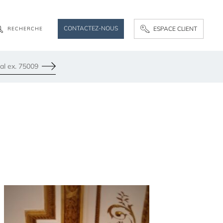
CONTACTEZ-NOUS
ESPACE CLIENT
R
E
C
H
E
R
C
H
E
Envoyer