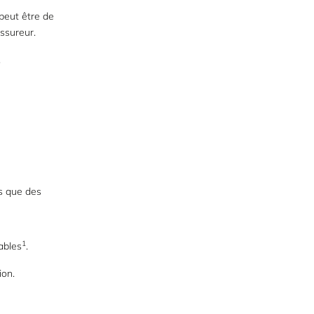
 peut être de
ssureur.
,
ts que des
1
ables
.
ion.