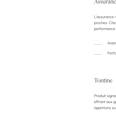
Assuranc
L’assurance-v
proches. Che
performance 
Avan
Perfo
Tontine
Produit signa
offrant aux 
opportuns sur