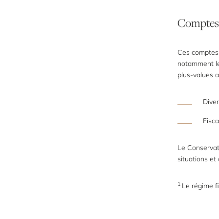
Comptes-
Ces comptes o
notamment le
plus-values a
Diver
Fisca
Le Conservat
situations et 
1
Le régime fi