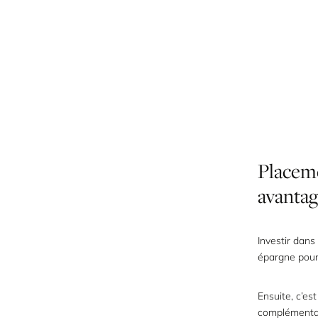
Placem
avantag
Investir dan
épargne pour 
Ensuite, c’es
complémentair