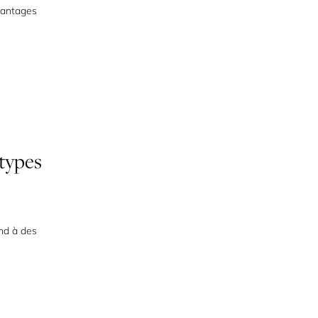
avantages
types
nd à des