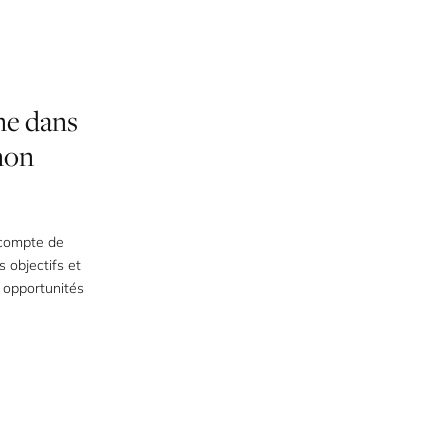
ne
dans
non
 compte de
s objectifs et
s opportunités