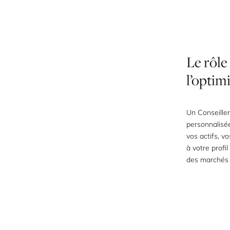
Le
rôle
l’optim
Un Conseille
personnalisée
vos actifs, v
à votre profi
des marchés 