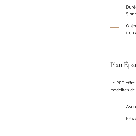
Durée
5 ann
Objec
trans
Plan
Épa
Le PER offre 
modalités de 
Avan
Flexi