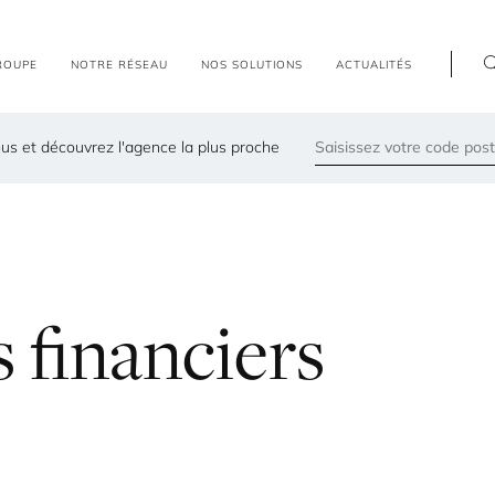
R
O
U
P
E
N
O
T
R
E
R
É
S
E
A
U
N
O
S
S
O
L
U
T
I
O
N
S
A
C
T
U
A
L
I
T
É
S
us et découvrez l'agence la plus proche
79300
Les agences les plus proches de chez vous
s
financiers