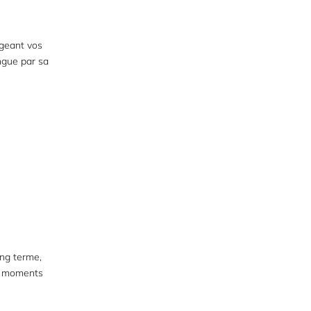
égeant vos
ngue par sa
ong terme,
ux moments