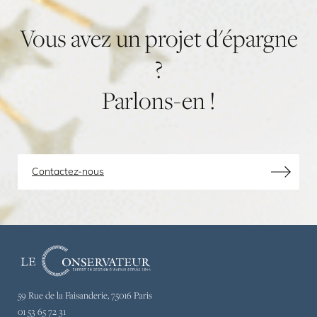
Vous
avez
un
projet
d'épargne
?
Parlons-en
!
Contactez-nous
Le
Conservateur,
expert
59 Rue de la Faisanderie, 75016 Paris
en
01 53 65 72 31