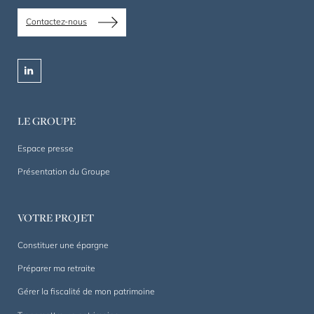
gestion
de
Contactez-nous
patrimoine
privé
et
linkedin
professionnel
depuis
1844.
LE GROUPE
Un
accompagnement
Espace presse
sur
Présentation du Groupe
mesure,
dans
la
VOTRE PROJET
durée.
Constituer une épargne
Préparer ma retraite
Gérer la fiscalité de mon patrimoine