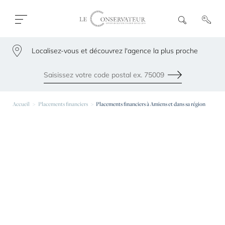
Ouvrir
R
e
fermer
c
le
h
menu
Localisez-vous et découvrez l'agence la plus proche
e
79300
r
c
h
Envoyer
e
Les agences les plus proches de chez vous
Accueil
Placements financiers
Placements financiers à Amiens et dans sa région