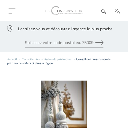
Ouvrir
R
e
fermer
c
le
h
menu
Localisez-vous et découvrez l'agence la plus proche
e
79300
r
c
h
Envoyer
e
Les agences les plus proches de chez vous
Accueil
Conseil en transmission de patrimoine
Conseil en transmission de
patrimoine à Metz et dans sa région