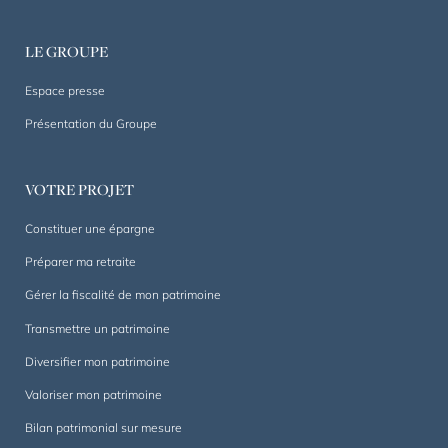
depuis
1844.
LE GROUPE
Un
accompagnement
Espace presse
sur
Présentation du Groupe
mesure,
dans
la
VOTRE PROJET
durée.
Constituer une épargne
Préparer ma retraite
Gérer la fiscalité de mon patrimoine
Transmettre un patrimoine
Diversifier mon patrimoine
Valoriser mon patrimoine
Bilan patrimonial sur mesure