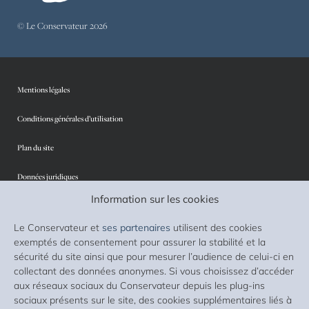
© Le Conservateur 2026
Mentions légales
Conditions générales d’utilisation
Plan du site
Données juridiques
Information sur les cookies
Protection des données personnelles
Le Conservateur et
ses partenaires
utilisent des cookies
Sécurité
exemptés de consentement pour assurer la stabilité et la
sécurité du site ainsi que pour mesurer l’audience de celui-ci en
Cookies
collectant des données anonymes. Si vous choisissez d’accéder
aux réseaux sociaux du Conservateur depuis les plug-ins
Accessibilité : non conforme
sociaux présents sur le site, des cookies supplémentaires liés à