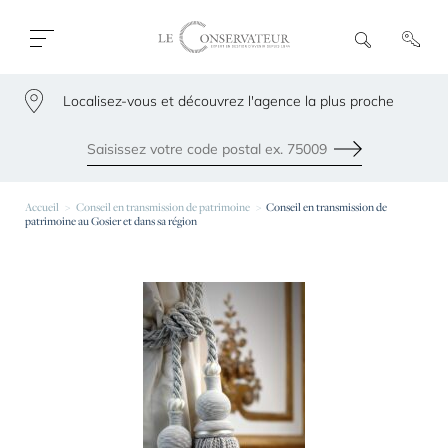
Ouvrir
R
e
fermer
c
le
h
menu
Localisez-vous et découvrez l'agence la plus proche
e
79300
r
c
h
Envoyer
e
Les agences les plus proches de chez vous
Accueil
Conseil en transmission de patrimoine
Conseil en transmission de
patrimoine au Gosier et dans sa région