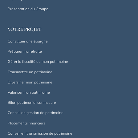
sur
Présentation du Groupe
mesure,
dans
la
VOTRE PROJET
durée.
Constituer une épargne
Préparer ma retraite
Gérer la fiscalité de mon patrimoine
Transmettre un patrimoine
Diversifier mon patrimoine
Valoriser mon patrimoine
Bilan patrimonial sur mesure
Conseil en gestion de patrimoine
Placements financiers
Conseil en transmission de patrimoine