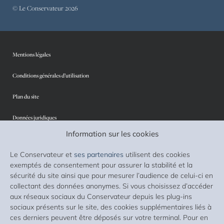
© Le Conservateur 2026
Mentions légales
Conditions générales d’utilisation
Plan du site
Données juridiques
Information sur les cookies
Protection des données personnelles
Le Conservateur et
ses partenaires
utilisent des cookies
Sécurité
exemptés de consentement pour assurer la stabilité et la
sécurité du site ainsi que pour mesurer l’audience de celui-ci en
Cookies
collectant des données anonymes. Si vous choisissez d’accéder
aux réseaux sociaux du Conservateur depuis les plug-ins
Accessibilité : non conforme
sociaux présents sur le site, des cookies supplémentaires liés à
ces derniers peuvent être déposés sur votre terminal. Pour en
Liste des supports d’investissement