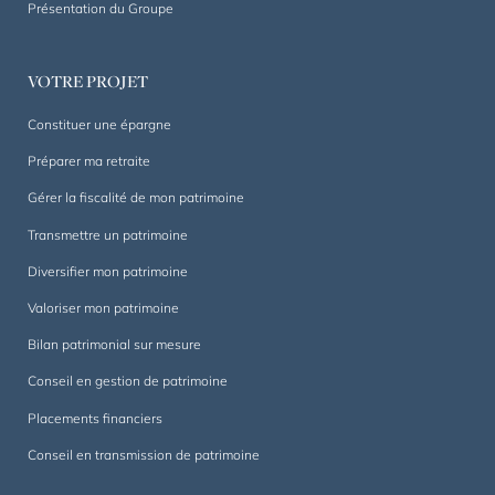
Présentation du Groupe
mesure,
dans
la
VOTRE PROJET
durée.
Constituer une épargne
Préparer ma retraite
Gérer la fiscalité de mon patrimoine
Transmettre un patrimoine
Diversifier mon patrimoine
Valoriser mon patrimoine
Bilan patrimonial sur mesure
Conseil en gestion de patrimoine
Placements financiers
Conseil en transmission de patrimoine