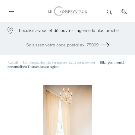
Ouvrir
R
e
fermer
c
le
h
menu
Localisez-vous et découvrez l'agence la plus proche
e
79300
r
c
h
Envoyer
e
Les agences les plus proches de chez vous
Accueil
Un bilan patrimonial sur mesure réalisé par un expert
Bilan patrimonial
personnalisé à Tours et dans sa région