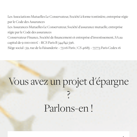
Les Associations Mutuelles Le Conservateur, Société à forme tontinière, entreprise régie
par le Code des Assurances
Les Assurances Mutuelles Le Conservateur, Société d’assurance mutuelle, entreprise
régie par le Code des assurances
Conservateur Finance, Société de financement et entreprise d’investissement, SA au
capital de 9 000 000 € – RCS Paris B 344 842 596.
Siège social : 59, rue de la Faisanderie – 75116 Paris / CS 41685 – 75773 Paris Cedex 16
Vous
avez
un
projet
d'épargne
?
Parlons-en
!