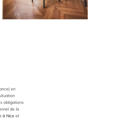
rance) en
situation
s obligations
onnel de la
e à Nice
et