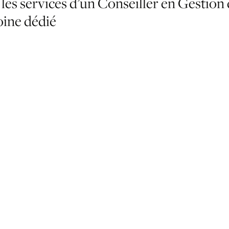
les
services
d’un
Conseiller
en
Gestion
oine
dédié