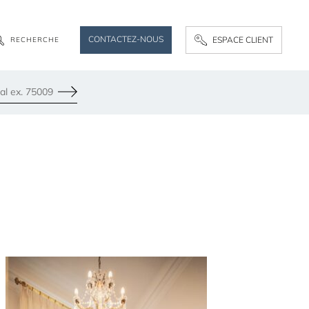
CONTACTEZ-NOUS
ESPACE CLIENT
R
E
C
H
E
R
C
H
E
Envoyer