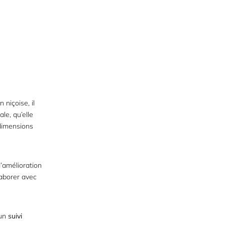
 niçoise, il
le, qu’elle
 dimensions
d’amélioration
laborer avec
 un
suivi