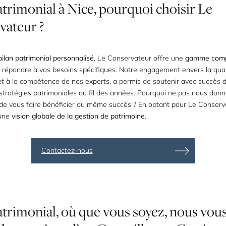
atrimonial
à
Nice,
pourquoi
choisir
Le
vateur
?
bilan patrimonial personnalisé
, Le Conservateur offre une
gamme comp
 répondre à vos besoins spécifiques. Notre engagement envers la qual
 et à la compétence de nos experts, a permis de soutenir avec succès 
tratégies patrimoniales au fil des années. Pourquoi ne pas nous donn
é de vous faire bénéficier du même succès ? En optant pour Le Conserv
’une
vision globale de la gestion de patrimoine
.
Contactez-nous
atrimonial,
où
que
vous
soyez,
nous
vou