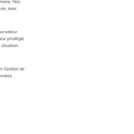
imoine. Nos
vie, avec
servateur
ur privilégié
 situation
.
en Gestion de
années.