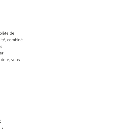
lète de
ité, combiné
de
er
ateur, vous
s