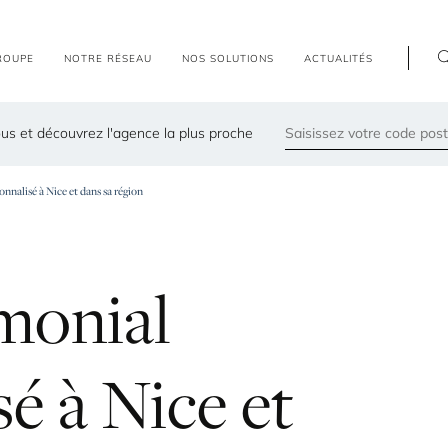
R
O
U
P
E
N
O
T
R
E
R
É
S
E
A
U
N
O
S
S
O
L
U
T
I
O
N
S
A
C
T
U
A
L
I
T
É
S
us et découvrez l'agence la plus proche
79300
onnalisé à Nice et dans sa région
Les agences les plus proches de chez vous
monial
sé
à
Nice
et