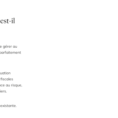
est-il
e gérer au
 parfaitement
tuation
 fiscales
ce au risque,
iers.
 existante.