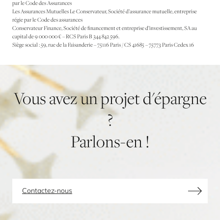
par le Code des Assurances
Les Assurances Mutuelles Le Conservateur, Société d’assurance mutuelle, entreprise
régie par le Code des assurances
Conservateur Finance, Société de financement et entreprise d’investissement, SA au
capital de 9 000 000 € – RCS Paris B 344 842 596.
Siège social : 59, rue de la Faisanderie – 75116 Paris / CS 41685 – 75773 Paris Cedex 16
Vous
avez
un
projet
d'épargne
?
Parlons-en
!
Contactez-nous