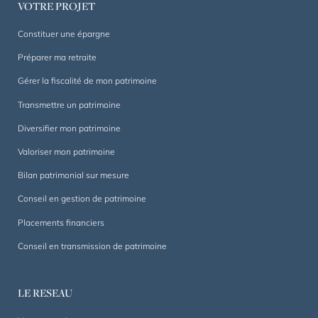
VOTRE PROJET
durée.
Constituer une épargne
Préparer ma retraite
Gérer la fiscalité de mon patrimoine
Transmettre un patrimoine
Diversifier mon patrimoine
Valoriser mon patrimoine
Bilan patrimonial sur mesure
Conseil en gestion de patrimoine
Placements financiers
Conseil en transmission de patrimoine
LE RESEAU