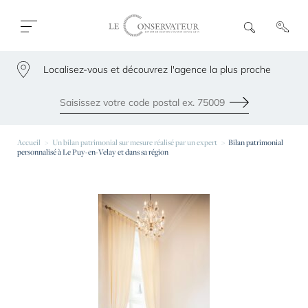
Ouvrir
R
e
fermer
c
le
h
menu
Localisez-vous et découvrez l'agence la plus proche
e
79300
r
c
h
Envoyer
e
Les agences les plus proches de chez vous
Accueil
Un bilan patrimonial sur mesure réalisé par un expert
Bilan patrimonial
personnalisé à Le Puy-en-Velay et dans sa région