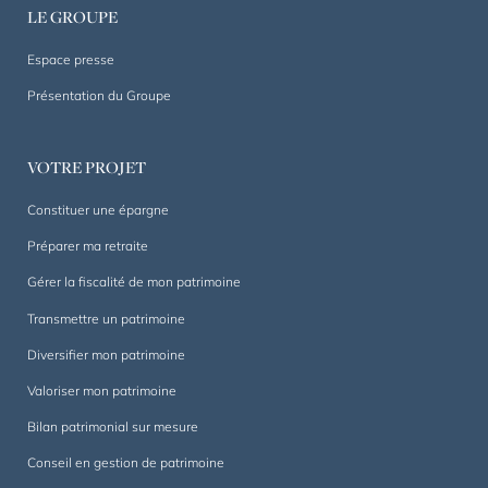
1844.
LE GROUPE
Un
accompagnement
Espace presse
sur
Présentation du Groupe
mesure,
dans
la
VOTRE PROJET
durée.
Constituer une épargne
Préparer ma retraite
Gérer la fiscalité de mon patrimoine
Transmettre un patrimoine
Diversifier mon patrimoine
Valoriser mon patrimoine
Bilan patrimonial sur mesure
Conseil en gestion de patrimoine