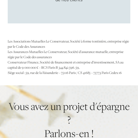
Les Associations Mutuelles Le Conservateur, Société à forme tontinière, entreprise régie
par le Code des Assurances
Les Assurances Mutuelles Le Conservateur, Société d’assurance mutuelle, entreprise
régie par le Code des assurances
Conservateur Finance, Société de financement et entreprise d’investissement, SA au
capital de 9 000 000 € – RCS Paris B 344 842 596. 59,
Siège social : 59, rue de la Faisanderie – 75116 Paris / CS 41685 – 75773 Paris Cedex 16
Vous
avez
un
projet
d'épargne
?
Parlons-en
!