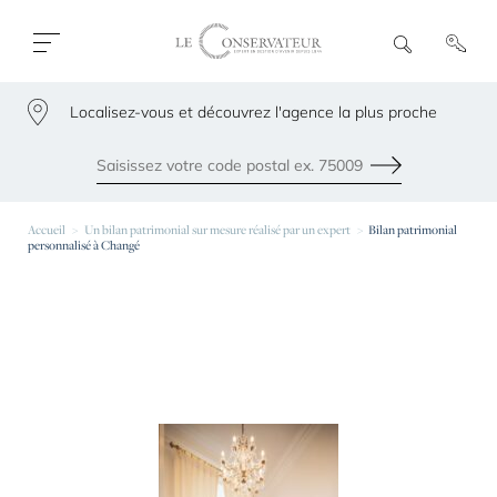
Ouvrir
R
e
fermer
c
le
h
menu
Localisez-vous et découvrez l'agence la plus proche
e
79300
r
c
h
Envoyer
e
Les agences les plus proches de chez vous
Accueil
Un bilan patrimonial sur mesure réalisé par un expert
Bilan patrimonial
personnalisé à Changé