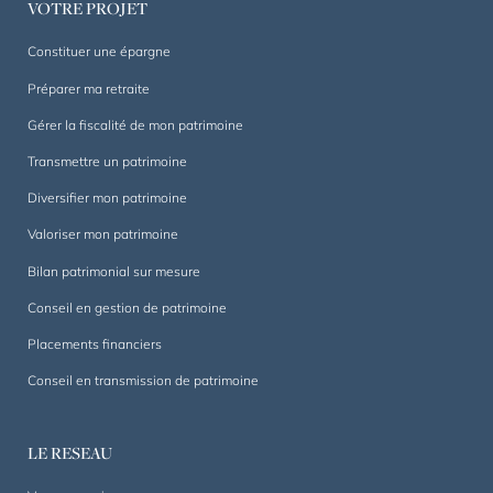
VOTRE PROJET
durée.
Constituer une épargne
Préparer ma retraite
Gérer la fiscalité de mon patrimoine
Transmettre un patrimoine
Diversifier mon patrimoine
Valoriser mon patrimoine
Bilan patrimonial sur mesure
Conseil en gestion de patrimoine
Placements financiers
Conseil en transmission de patrimoine
LE RESEAU