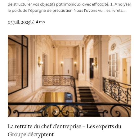
de structurer vos objectifs patrimoniaux avec efficacité. 1. Analyser
le poids de l’épargne de précaution Nous l’avons vu : les livrets
d’épargne, comme le fonds en euros, ne sont pas des supports
03 juil. 2025
4
mn
capables de préserver le pouvoir d’achat en période de forte
inflation. L’épargne de précaution […]
La retraite du chef d’entreprise – Les experts du
Groupe décryptent