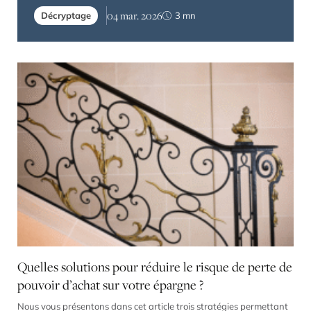
bien très particulier que constitue l’entreprise. Ceux qui
04 mar. 2026
Décryptage
3
mn
s’adonnent à un peu d’archéologie fiscale savent que le
législateur avait adopté en 1995 le premier dispositif
d’exonération partielle applicable à la transmission […]
Quelles solutions pour réduire le risque de perte de
pouvoir d’achat sur votre épargne ?
Nous vous présentons dans cet article trois stratégies permettant