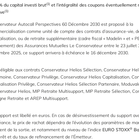
(1)
 du capital investi brut
et l’intégralité des coupons éventuellement 
(1)
rve
ervateur Autocall Perspectives 60 Décembre 2030 est proposé à la
ercialisation comme unité de compte des contrats d’assurance-vie, d
alisation, ou de retraite supplémentaire (cadre fiscal « Madelin » et « P
ement) des Assurances Mutuelles Le Conservateur entre le 23 juillet 
mbre 2025, ce support arrivera à échéance le 16 décembre 2030.
t éligible aux contrats Conservateur Helios Sélection, Conservateur Hel
moine, Conservateur Privilège, Conservateur Helios Capitalisation, Co
alisation Privilège, Conservateur Helios Sélection Partenaire, Moduvalo
rvateur Helios, MIP Retraite Multisupport, MIP Retraite Sélection, Co
gne Retraite et AREP Multisupport.
pport est libellé en euros. En cas de désinvestissement du support av
éance, le prix de rachat dépendra de l’évolution des paramètres de ma
®
t de la sortie, et notamment du niveau de l’indice
EURO STOXX
Ba
érêt et du taux de refinancement de l’Émetteur.