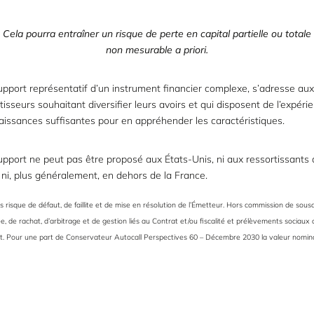
Cela pourra entraîner un risque de perte en capital
partielle
ou totale
non mesurable a priori.
pport représentatif d’un instrument financier complexe, s’adresse aux
tisseurs souhaitant diversifier leurs avoirs et qui disposent de l’expéri
issances suffisantes pour en appréhender les caractéristiques.
pport ne peut pas être proposé aux États-Unis, ni aux ressortissants 
 ni, plus généralement, en dehors de la France.
s risque de défaut, de faillite et de mise en résolution de l’Émetteur. Hors commission de souscr
e, de rachat, d’arbitrage et de gestion liés au Contrat et/ou fiscalité et prélèvements sociaux 
t. Pour une part de Conservateur Autocall Perspectives 60 – Décembre 2030 la valeur nomina