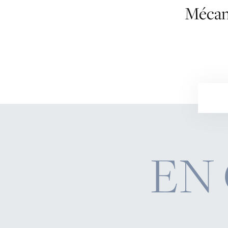
Mécan
EN 