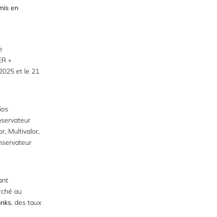
mis en
e
ER »
2025 et le 21
ios
nservateur
r, Multivalor,
nservateur
ant
rché au
nks
, des taux