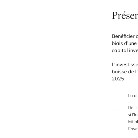
Prése
Bénéficier
biais d’une
capital inve
L’investiss
baisse de l
2025
La du
De l
si l
Init
l’inv