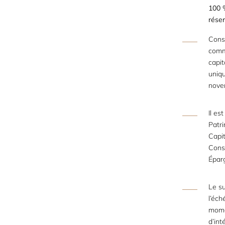
100 %
rése
Cons
comm
capit
uniqu
nove
Il es
Patri
Capit
Conse
Épar
Le su
l’éch
momen
d’int