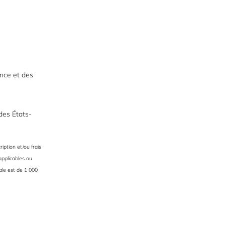
ence et des
des États-
iption et/ou frais
applicables au
le est de 1 000