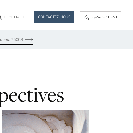
CONTACTEZ-NOUS
ESPACE CLIENT
R
E
C
H
E
R
C
H
E
Envoyer
pectives