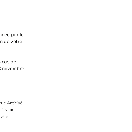
nnée par le
n de votre
.
n cas de
28 novembre
ue Anticipé,
n Niveau
vé et