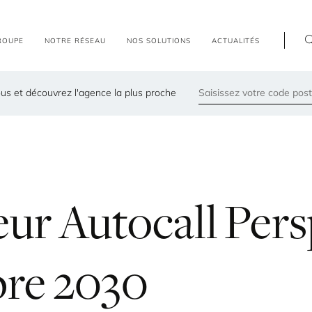
R
O
U
P
E
N
O
T
R
E
R
É
S
E
A
U
N
O
S
S
O
L
U
T
I
O
N
S
A
C
T
U
A
L
I
T
É
S
us et découvrez l'agence la plus proche
79300
Les agences les plus proches de chez vous
ur Autocall Pers
re 2030