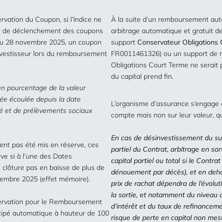
rvation du Coupon, si l’Indice ne
À la suite d’un remboursement auto
ère de déclenchement des coupons
arbitrage automatique et gratuit de
l du 28 novembre 2025, un coupon
support
Conservateur Obligations
Investisseur lors du remboursement
FR0011461326)
ou un support de n
Obligations Court Terme ne serait 
du capital prend fin.
en pourcentage de la valeur
née écoulée depuis la date
L’organisme d’assurance s’engage 
ité et de prélèvements sociaux
compte mais non sur leur valeur, qu’
En cas de désinvestissement du su
ent pas été mis en réserve, ces
partiel du Contrat, arbitrage en so
ve si à l’une des Dates
capital partiel ou total si le Contra
 clôture pas en baisse de plus de
dénouement par décès), et en deh
vembre 2025 (effet mémoire).
prix de rachat dépendra de l’évol
la sortie, et notamment du niveau
servation pour le Remboursement
d’intérêt et du taux de refinanceme
cipé automatique à hauteur de 100
risque de perte en capital non mesu