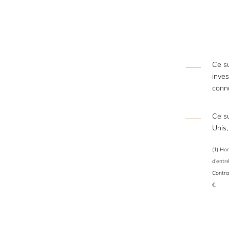
Ce su
inves
conna
Ce su
Unis,
(1) Hor
d’entré
Contra
€.