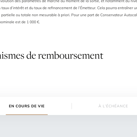
évolution des paramètres de marché au moment de la sortie, et notamment du niv
 taux d’intérêt et du taux de refinancement de l’Émetteur. Cela pourra entraîner u
l partielle ou totale non mesurable à priori. Pour une part de Conservateur Autocall
nominale est de 1 000 €.
ismes
de
remboursement
EN COURS DE VIE
À L’ÉCHÉANCE