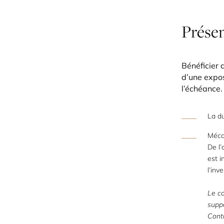
Prése
Bénéficier
d’une expos
l’échéance.
La du
Méca
De l’
est i
l’inv
Le co
suppo
Contr