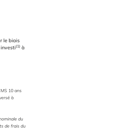
 le biais
(1)
investi
à
 CMS 10 ans
versé à
 nominale du
ts de frais du