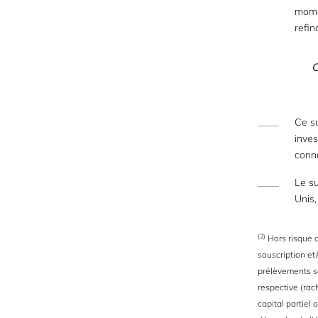
mome
refi
Ce
Ce su
inves
conna
Le su
Unis,
(2)
Hors risque d
souscription et/
prélèvements s
respective (rach
capital partiel 