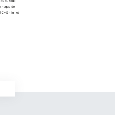
eau du taux
n risque de
 CMS – Juillet