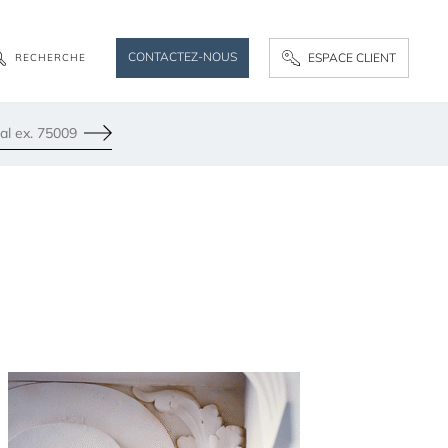
CONTACTEZ-NOUS
ESPACE CLIENT
R
E
C
H
E
R
C
H
E
Envoyer