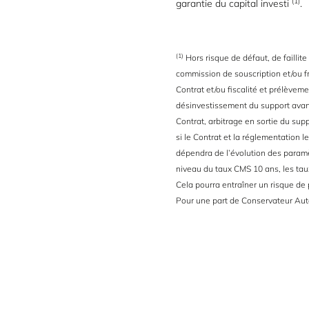
(1)
garantie du capital investi
.
(1)
Hors risque de défaut, de faillit
commission de souscription et/ou fra
Contrat et/ou fiscalité et prélèvem
désinvestissement du support avant
Contrat, arbitrage en sortie du supp
si le Contrat et la réglementation 
dépendra de l’évolution des param
niveau du taux CMS 10 ans, les taux
Cela pourra entraîner un risque de p
Pour une part de Conservateur Autoc