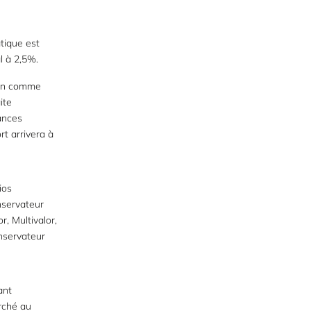
tique est
l à 2,5%.
ion comme
ite
ances
rt arrivera à
ios
nservateur
r, Multivalor,
nservateur
ant
rché au