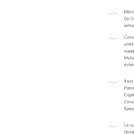
Méca
De l
activ
Cons
unité
suppl
Mutue
échéa
Il es
Patri
Capit
Conse
Épar
Le su
l’éch