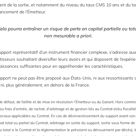
nt de la sortie, et notamment du niveau du taux CMS 10 ans et du t
nancement de l’Émetteur.
la pourra entraîner un risque de perte en capital
partielle
ou tot
non mesurable a priori.
pport représentatif d’un instrument financier complexe, s’adresse aux
tisseurs souhaitant diversifier leurs avoirs et qui disposent de l’expéri
issances suffisantes pour en appréhender les caractéristiques.
pport ne peut pas être proposé aux États-Unis, ni aux ressortissants 
 ni, plus généralement, en dehors de la France.
e défaut, de faillite et de mise en résolution l’Émetteur ou du Garant. Hors commi
ou frais d’entrée, de rachat, d’arbitrage et de gestion liés au Contrat et/ou fiscalité
ociaux applicables au Contrat. En cas de désinvestissement du support avant so
at total ou partiel du Contrat, arbitrage en sortie du support, sortie sous forme de
ou total si le Contrat et la réglementation le prévoient ou dénouement par décès), l