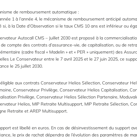
nisme de remboursement automatique :
’année 1 à l’année 4, le mécanisme de remboursement anticipé automa
é si, à la Date d’Observation si le taux CMS 10 ans est inférieur ou éga
ervateur Autocall CMS – Juillet 2030 est proposé à la commercialisat
 de compte des contrats d’assurance-vie, de capitalisation, ou de retra
émentaire (cadre fiscal « Madelin » et « PER » uniquement) des Assur
lles Le Conservateur entre le 7 avril 2025 et le 27 juin 2025, ce suppo
nce le 25 juillet 2030.
t éligible aux contrats Conservateur Helios Sélection, Conservateur Hel
moine, Conservateur Privilège, Conservateur Helios Capitalisation, Co
alisation Privilège, Conservateur Helios Sélection Partenaire, Moduvalo
rvateur Helios, MIP Retraite Multisupport, MIP Retraite Sélection, Co
gne Retraite et AREP Multisupport.
pport est libellé en euros. En cas de désinvestissement du support av
éance, le prix de rachat dépendra de l’évolution des paramètres de ma