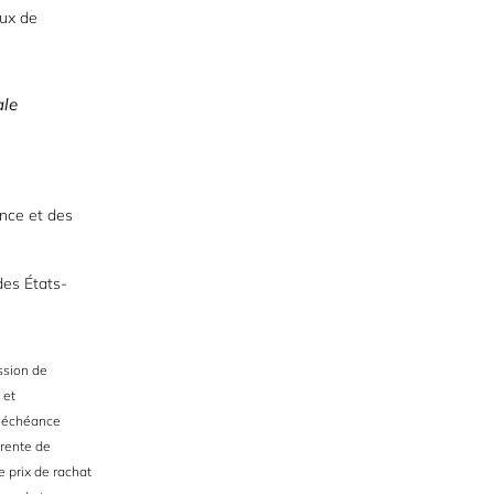
aux de
ale
ence et des
des États-
ssion de
 et
n échéance
 rente de
e prix de rachat