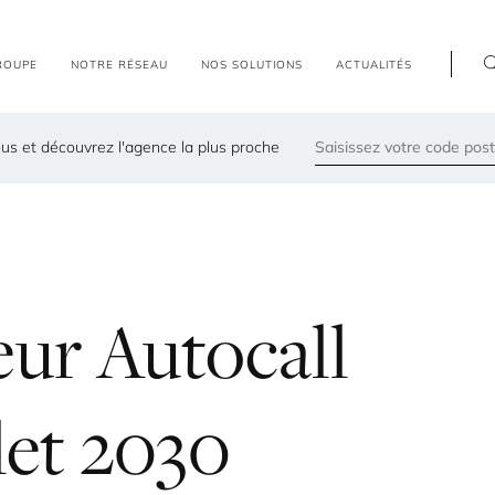
R
O
U
P
E
N
O
T
R
E
R
É
S
E
A
U
N
O
S
S
O
L
U
T
I
O
N
S
A
C
T
U
A
L
I
T
É
S
us et découvrez l'agence la plus proche
79300
Les agences les plus proches de chez vous
eur
Autocall
let
2030